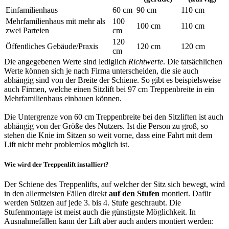
Einfamilienhaus
60 cm
90 cm
110 cm
Mehrfamilienhaus mit mehr als
100
100 cm
110 cm
zwei Parteien
cm
120
Öffentliches Gebäude/Praxis
120 cm
120 cm
cm
Die angegebenen Werte sind lediglich
Richtwerte
. Die tatsächlichen
Werte können sich je nach Firma unterscheiden, die sie auch
abhängig sind von der Breite der Schiene. So gibt es beispielsweise
auch Firmen, welche einen Sitzlift bei 97 cm Treppenbreite in ein
Mehrfamilienhaus einbauen können.
Die Untergrenze von 60 cm Treppenbreite bei den Sitzliften ist auch
abhängig von der Größe des Nutzers. Ist die Person zu groß, so
stehen die Knie im Sitzen so weit vorne, dass eine Fahrt mit dem
Lift nicht mehr problemlos möglich ist.
Wie wird der Treppenlift installiert?
Der Schiene des Treppenlifts, auf welcher der Sitz sich bewegt, wird
in den allermeisten Fällen direkt
auf den Stufen
montiert. Dafür
werden Stützen auf jede 3. bis 4. Stufe geschraubt. Die
Stufenmontage ist meist auch die günstigste Möglichkeit. In
Ausnahmefällen kann der Lift aber auch anders montiert werden: