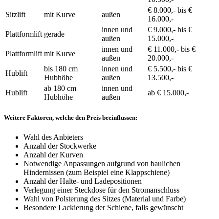
€ 8.000,- bis €
Sitzlift
mit Kurve
außen
16.000,-
innen und
€ 9.000,- bis €
Plattformlift
gerade
außen
15.000,-
innen und
€ 11.000,- bis €
Plattformlift
mit Kurve
außen
20.000,-
bis 180 cm
innen und
€ 5.500,- bis €
Hublift
Hubhöhe
außen
13.500,-
ab 180 cm
innen und
Hublift
ab € 15.000,-
Hubhöhe
außen
Weitere Faktoren, welche den Preis beeinflussen:
Wahl des Anbieters
Anzahl der Stockwerke
Anzahl der Kurven
Notwendige Anpassungen aufgrund von baulichen
Hindernissen (zum Beispiel eine Klappschiene)
Anzahl der Halte- und Ladepositionen
Verlegung einer Steckdose für den Stromanschluss
Wahl von Polsterung des Sitzes (Material und Farbe)
Besondere Lackierung der Schiene, falls gewünscht