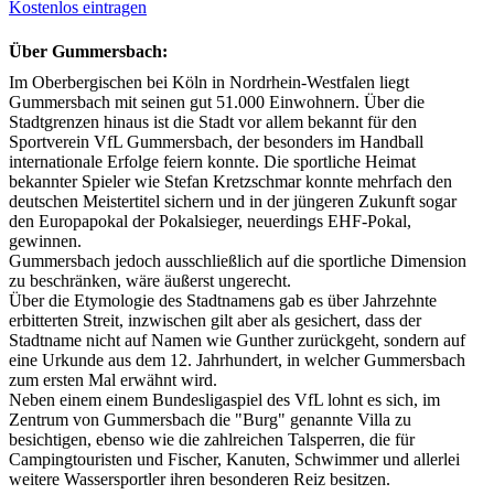
Kostenlos eintragen
Über Gummersbach:
Im Oberbergischen bei Köln in Nordrhein-Westfalen liegt
Gummersbach mit seinen gut 51.000 Einwohnern. Über die
Stadtgrenzen hinaus ist die Stadt vor allem bekannt für den
Sportverein VfL Gummersbach, der besonders im Handball
internationale Erfolge feiern konnte. Die sportliche Heimat
bekannter Spieler wie Stefan Kretzschmar konnte mehrfach den
deutschen Meistertitel sichern und in der jüngeren Zukunft sogar
den Europapokal der Pokalsieger, neuerdings EHF-Pokal,
gewinnen.
Gummersbach jedoch ausschließlich auf die sportliche Dimension
zu beschränken, wäre äußerst ungerecht.
Über die Etymologie des Stadtnamens gab es über Jahrzehnte
erbitterten Streit, inzwischen gilt aber als gesichert, dass der
Stadtname nicht auf Namen wie Gunther zurückgeht, sondern auf
eine Urkunde aus dem 12. Jahrhundert, in welcher Gummersbach
zum ersten Mal erwähnt wird.
Neben einem einem Bundesligaspiel des VfL lohnt es sich, im
Zentrum von Gummersbach die "Burg" genannte Villa zu
besichtigen, ebenso wie die zahlreichen Talsperren, die für
Campingtouristen und Fischer, Kanuten, Schwimmer und allerlei
weitere Wassersportler ihren besonderen Reiz besitzen.