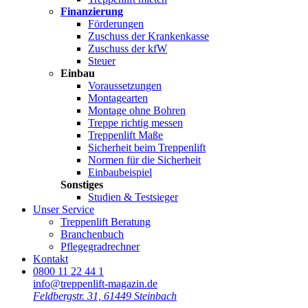
Finanzierung
Förderungen
Zuschuss der Krankenkasse
Zuschuss der kfW
Steuer
Einbau
Voraussetzungen
Montagearten
Montage ohne Bohren
Treppe richtig messen
Treppenlift Maße
Sicherheit beim Treppenlift
Normen für die Sicherheit
Einbaubeispiel
Sonstiges
Studien & Testsieger
Unser Service
Treppenlift Beratung
Branchenbuch
Pflegegradrechner
Kontakt
0800 11 22 44 1
info@treppenlift-magazin.de
Feldbergstr. 31, 61449 Steinbach