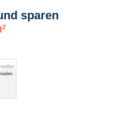
 und sparen
2
H
hieden