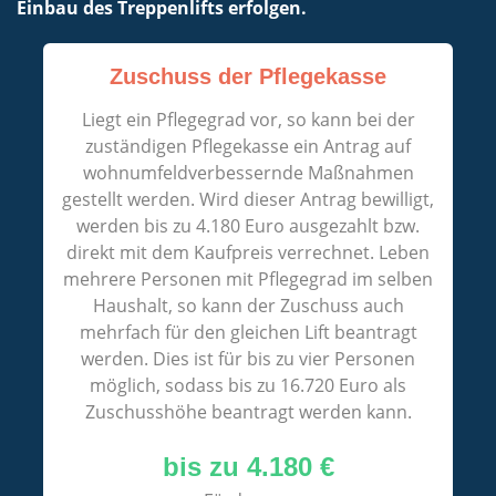
Einbau des Treppenlifts erfolgen.
Zuschuss der Pflegekasse
Liegt ein Pflegegrad vor, so kann bei der
zuständigen Pflegekasse ein Antrag auf
wohnumfeldverbessernde Maßnahmen
gestellt werden. Wird dieser Antrag bewilligt,
werden bis zu 4.180 Euro ausgezahlt bzw.
direkt mit dem Kaufpreis verrechnet. Leben
mehrere Personen mit Pflegegrad im selben
Haushalt, so kann der Zuschuss auch
mehrfach für den gleichen Lift beantragt
werden. Dies ist für bis zu vier Personen
möglich, sodass bis zu 16.720 Euro als
Zuschusshöhe beantragt werden kann.
bis zu 4.180 €