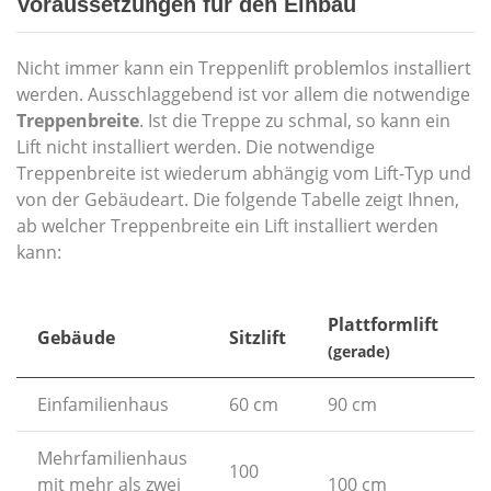
Voraussetzungen für den Einbau
Nicht immer kann ein Treppenlift problemlos installiert
werden. Ausschlaggebend ist vor allem die notwendige
Treppenbreite
. Ist die Treppe zu schmal, so kann ein
Lift nicht installiert werden. Die notwendige
Treppenbreite ist wiederum abhängig vom Lift-Typ und
von der Gebäudeart. Die folgende Tabelle zeigt Ihnen,
ab welcher Treppenbreite ein Lift installiert werden
kann:
Plattformlift
P
Gebäude
Sitzlift
(gerade)
(
Einfamilienhaus
60 cm
90 cm
1
Mehrfamilienhaus
100
mit mehr als zwei
100 cm
1