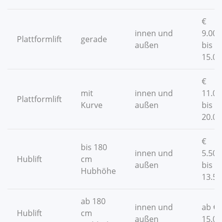
€
innen und
9.000
Plattformlift
gerade
außen
bis €
15.00
€
mit
innen und
11.00
Plattformlift
Kurve
außen
bis €
20.00
€
bis 180
innen und
5.500
Hublift
cm
außen
bis €
Hubhöhe
13.50
ab 180
innen und
ab €
Hublift
cm
außen
15.00