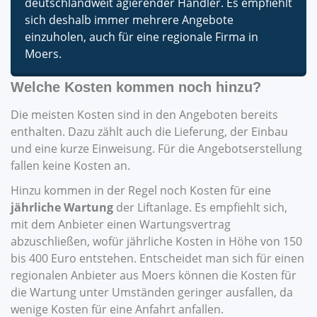
deutschlandweit agierender Händler. Es empfiehlt
sich deshalb immer mehrere Angebote
einzuholen, auch für eine regionale Firma in
Moers.
Welche Kosten kommen noch hinzu?
Die meisten Kosten sind in den Angeboten bereits
enthalten. Dazu zählt auch die Lieferung, der Einbau
und eine kurze Einweisung. Für die Angebotserstellung
fallen keine Kosten an.
Hinzu kommen in der Regel noch Kosten für eine
jährliche Wartung
der Liftanlage. Es empfiehlt sich,
mit dem Anbieter einen Wartungsvertrag
abzuschließen, wofür jährliche Kosten in Höhe von 150
bis 400 Euro entstehen. Entscheidet man sich für einen
regionalen Anbieter aus Moers können die Kosten für
die Wartung unter Umständen geringer ausfallen, da
wenige Kosten für eine Anfahrt anfallen.