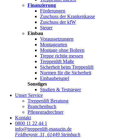
Finanzierung
Förderungen
Zuschuss der Krankenkasse
Zuschuss der kfW
Steuer
Einbau
Voraussetzungen
Montagearten
Montage ohne Bohren
Treppe richtig messen
Treppenlift Maße
Sicherheit beim Treppenlift
Normen für die Sicherheit
Einbaubeispiel
Sonstiges
Studien & Testsieger
Unser Service
Treppenlift Beratung
Branchenbuch
Pflegegradrechner
Kontakt
0800 11 22 44 1
info@treppenlift-magazin.de
Feldbergstr. 31, 61449 Steinbach